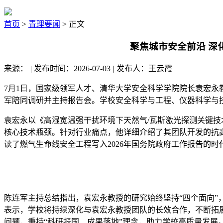
首页
>
青理要闻
> 正文
聚焦城市安全前沿 深
来源：
|
发布时间：2026-07-03
|
发布人：王云霞
7月1日，国家级领军人才、清华大学安全科学学院院长袁宏
军陪同调研并主持报告会。学校安全科学与工程、仪器科学与
袁宏永以《高湿宽温强干扰环境下天然气/瓦斯激光探测关键
核心技术瓶颈。针对行业痛点，他详细介绍了其团队开发的抗
读了燃气生命线安全工程写入2026年国务院政府工作报告的
陈连军主持总结指出，袁宏永教授的研究始终坚持“四个面向
表示，学校将持续深化与袁宏永教授团队的长效合作，不断拓
问题，秉持“科研报国、成果落地”理念，助力学校高质量发展