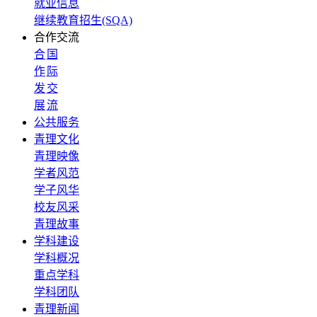
就业信息
继续教育招生(SQA)
合作交流
合
国
作
际
发
交
展
流
公共服务
青理文化
青理映像
学者风范
学子风华
校友风采
青理故事
学科建设
学科概况
重点学科
学科团队
青理新闻