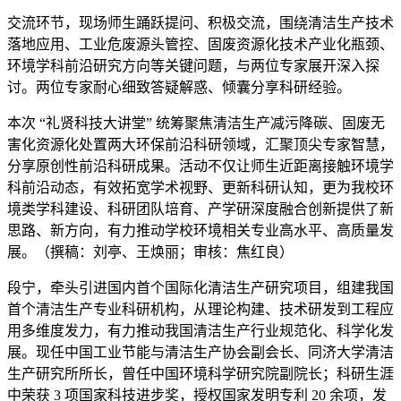
交流环节，现场师生踊跃提问、积极交流，围绕清洁生产技术
落地应用、工业危废源头管控、固废资源化技术产业化瓶颈、
环境学科前沿研究方向等关键问题，与两位专家展开深入探
讨。两位专家耐心细致答疑解惑、倾囊分享科研经验。
本次 “礼贤科技大讲堂” 统筹聚焦清洁生产减污降碳、固废无
害化资源化处置两大环保前沿科研领域，汇聚顶尖专家智慧，
分享原创性前沿科研成果。活动不仅让师生近距离接触环境学
科前沿动态，有效拓宽学术视野、更新科研认知，更为我校环
境类学科建设、科研团队培育、产学研深度融合创新提供了新
思路、新方向，有力推动学校环境相关专业高水平、高质量发
展。（撰稿：刘亭、王焕丽；审核：焦红良）
段宁，牵头引进国内首个国际化清洁生产研究项目，组建我国
首个清洁生产专业科研机构，从理论构建、技术研发到工程应
用多维度发力，有力推动我国清洁生产行业规范化、科学化发
展。现任中国工业节能与清洁生产协会副会长、同济大学清洁
生产研究所所长，曾任中国环境科学研究院副院长；科研生涯
中荣获 3 项国家科技进步奖，授权国家发明专利 20 余项，发