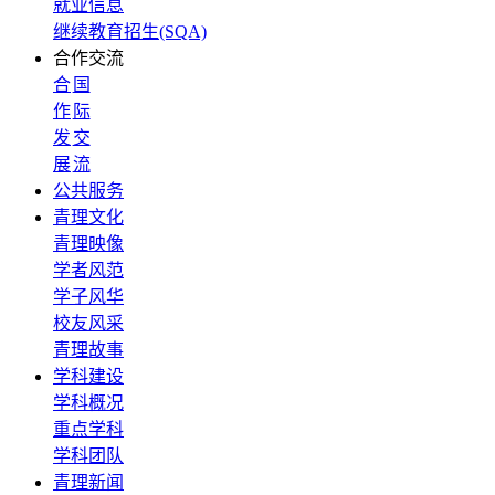
就业信息
继续教育招生(SQA)
合作交流
合
国
作
际
发
交
展
流
公共服务
青理文化
青理映像
学者风范
学子风华
校友风采
青理故事
学科建设
学科概况
重点学科
学科团队
青理新闻