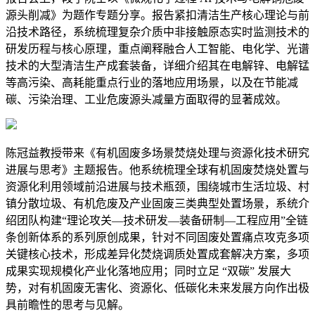
源头削减》为题作专题分享。报告紧扣清洁生产核心理论与前
沿技术路径，系统梳理复杂介质中非接触原态实时监测技术的
研发历程与核心原理，重点阐释融合人工智能、电化学、光谱
技术的大型清洁生产成套装备，详细介绍其在电解锌、电解锰
等高污染、高耗能重点行业的落地应用场景，以及在节能减
碳、污染治理、工业危废源头减量方面取得的显著成效。
陈冠益教授带来《有机固废多场景焚烧处理与资源化技术研究
进展与思考》主题报告。他系统梳理全球有机固废焚烧处置与
资源化利用领域前沿进展与技术瓶颈，围绕城市生活垃圾、村
镇分散垃圾、有机危废及产业固废三类典型处置场景，系统介
绍团队构建“理论攻关—技术研发—装备研制—工程应用”全链
条创新体系的系列原创成果，针对不同固废处置痛点攻克多项
关键核心技术，形成差异化焚烧调质处置成套解决方案，多项
成果实现规模化产业化落地应用；同时立足 “双碳” 发展大
势，对有机固废无害化、资源化、低碳化未来发展方向作出极
具前瞻性的思考与见解。