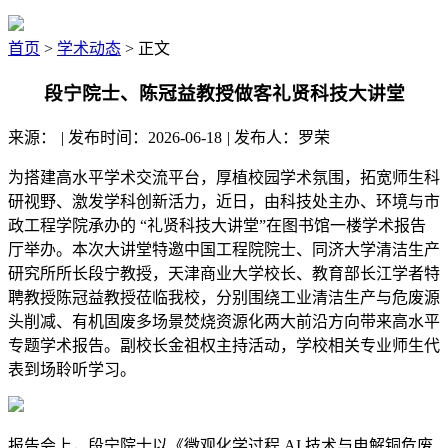
首页
>
学术动态
> 正文
段宁院士、陈冠益教授做客礼贤科技大讲堂
来源：
|
发布时间：2026-06-18
|
发布人：罗荣
为搭建高水平学术交流平台，厚植校园学术氛围，拓宽师生科
研视野、激发学科创新活力，近日，由科技处主办、环境与市
政工程学院承办的 “礼贤科技大讲堂”在图书馆一楼学术报告
厅举办。本次大讲堂特邀中国工程院院士、同济大学清洁生产
研究所所长段宁教授，天津商业大学校长、教育部长江学者特
聘教授陈冠益教授莅临我校，分别围绕工业清洁生产与危废源
头削减、有机固废多场景焚烧资源化两大前沿方向带来高水平
专题学术报告。副校长金祖权主持活动，学校相关专业师生代
表到场聆听学习。
报告会上，段宁院士以《微观化学过程 AI 技术与电解铜危废