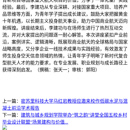
育新项目等国家重大航天项目的价值，分享了一体化量产实践
经验。最后，李建功从专业深耕、对接国家重大项目、培养产
品思维等方面，为青年学子提出成长建议，鼓励大家把握黄金
十年机遇，以长期主义投身航天事业，助力中国商业航天迈向
新辉煌。讲座结束后，李建功与在场师生进行了热烈互动交
流，并对大家提出的问题逐一耐心解答。本次讲座紧扣产业前
沿，案例详实、逻辑清晰，既展现商业航天的全球格局与国家
战略高度，又分享企业一线技术成果与实践经验，有效激发了
师生投身空天信息领域的热情，让青年学子明晰了新时代复合
型航天人才的能力要求，在专业发展、职业规划与成长路径上
获得深刻启发。（撰稿：张天一；审核：郭阳）
上一篇：
密苏里科技大学马红岩教授应邀来校作低碳水泥与混
凝土前沿学术报告
下一篇：
建筑与城乡规划学院举办“筑之韵”讲堂全国五校乡村
毕业设计联盟“场景建构与价值...