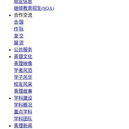
就业信息
继续教育招生(SQA)
合作交流
合
国
作
际
发
交
展
流
公共服务
青理文化
青理映像
学者风范
学子风华
校友风采
青理故事
学科建设
学科概况
重点学科
学科团队
青理新闻