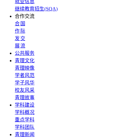
就业信息
继续教育招生(SQA)
合作交流
合
国
作
际
发
交
展
流
公共服务
青理文化
青理映像
学者风范
学子风华
校友风采
青理故事
学科建设
学科概况
重点学科
学科团队
青理新闻