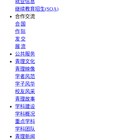
就业信息
继续教育招生(SQA)
合作交流
合
国
作
际
发
交
展
流
公共服务
青理文化
青理映像
学者风范
学子风华
校友风采
青理故事
学科建设
学科概况
重点学科
学科团队
青理新闻