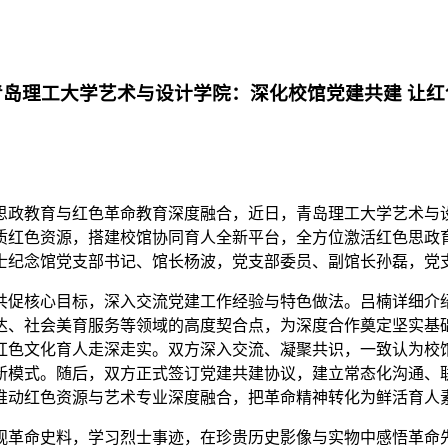
岛理工大学艺术与设计学院：深化校馆党建共建 让红
思政教育与红色革命教育深度融合，近日，青岛理工大学艺术与
质红色资源，搭建校馆协同育人全新平台，全方位激活红色思政
士纪念馆党支部书记、馆长杨波，党支部委员、副馆长孙磊，党
共促核心目标，深入交流党建工作经验与特色做法。吕楠详细介
达、社会美育服务等领域的高度契合点，为深度合作奠定坚实基
红色文化育人走深走实。双方深入交流、凝聚共识，一致认为校
新模式。随后，双方正式签订党建共建协议，建立常态化沟通、
推动红色资源与艺术专业深度融合，把革命精神转化为鲜活育人
观革命史料，学习烈士事迹，在珍贵历史影像与实物中感悟革命