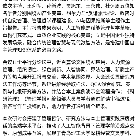
依次主持，王迎军、孙新波、贾旭东、王永伟、杜运周五位知
名学者分别围绕AI产业变革、想象力与“反谦素”理论、数智时
代自觉管理、管理哲学课程建设、AI与因果推断等主题作主
旨报告。主旨报告成果表明，人工智能是赋能管理哲学革新、
重构研究范式、重塑企业实践的核心变量；立足中国企业独特
发展场景，融合传统管理智慧与现代数智方法，是搭建中国自
主管理知识体系的必由之路。
会议11个平行分论坛中，近百篇论文围绕AI应用、人力资源
管理、组织韧性、绿色创新、人智协同、算法治理、新质生产
力等热点展开汇报与交流，学术氛围浓厚。大会还设置研究方
法工作坊等环节，系统讲解经验取样法、QCA混合研究、案
例与扎根研究等方法，并结合本土案例演示全流程操作；《科
研管理》《管理学报》编辑部人员与学者通过解读审稿逻辑，
解答写作与投稿问题，助力学者打通科研全链条。
本次研讨会搭建了管理哲学、研究方法与本土管理实践深度对
话的高端学术平台，推动了人工智能背景下管理学前沿观点交
融、原创成果互通，展现了青岛理工大学深耕经管交叉学科、