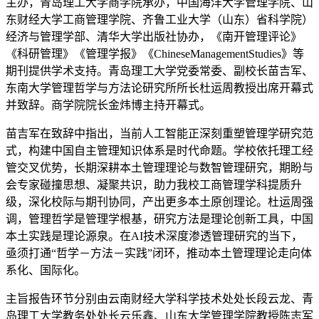
主办，青岛理工大学商学院承办，中国海洋大学管理学院、山
东财经大学工商管理学院、齐鲁工业大学（山东）省科学院）
经济与管理学部、清华大学出版社协办，《南开管理评论》
《科研管理》《管理学报》《ChineseManagementStudies》等
期刊提供学术支持。青岛理工大学党委常委、副校长苗吉军、
东南大学管理哲学与方法论研究所所长杜运周教授出席开幕式
并致辞。商学院院长金炜博主持开幕式。
苗吉军在致辞中指出，当前人工智能正深刻重塑管理学研究范
式，构建中国自主管理知识体系是时代命题。学校依托理工经
管交叉优势，长期深耕本土管理理论与数智管理研究，期盼与
会专家碰撞思想、凝聚共识，助力我校工商管理学科提质升
级，深化校际与期刊协同，产出更多本土原创理论。杜运周强
调，管理哲学是管理学根基，研究方法是理论创新工具，中国
本土实践是理论源泉。在AI技术深度渗透管理研究的当下，
亟须打通“哲学－方法－实践”闭环，推动本土管理理论走向体
系化、国际化。
主旨报告环节分别由云南财经大学科学技术处处长段云龙、青
岛理工大学教务处处长云乐鑫、山东大学管理学院教授陈志军