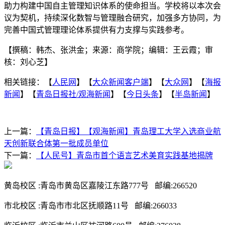
助力构建中国自主管理知识体系的使命担当。学校将以本次会
议为契机，持续深化数智与管理融合研究，加强多方协同，为
完善中国式管理理论体系提供有力支撑与实践参考。
【撰稿：韩杰、张洪金；来源：商学院；编辑：王云霞；审
核：刘心芝】
相关链接：【
人民网
】【
大众新闻客户端
】【
大众网
】【
海报
新闻
】【
青岛日报社/观海新闻
】【
今日头条
】【
半岛新闻
】
上一篇：
【青岛日报】【观海新闻】青岛理工大学入选商业航
天创新联合体第一批成员单位
下一篇：
【人民号】青岛市首个语言艺术美育实践基地揭牌
黄岛校区 :青岛市黄岛区嘉陵江东路777号 邮编:266520
市北校区 :青岛市市北区抚顺路11号 邮编:266033