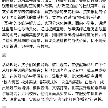
期背景，运用生动鲜活的语言，向各年龄层、各身份背景的参
观者讲述跨越时空的英烈故事。从“攻克泊里”的壮烈篇章、薛
文英等先辈的信仰故事、解放战争的支前壮举、抗美援朝的保
家卫国到新时代的奉献担当，宣讲团通过“文物+照片+诗词
+互动”的多维讲解方式，实现分众化传播。面向小学生，讲解
注重趣味性与场景化，通过提问互动、故事演绎拉近历史与童
年的距离；面向其他参观者，则侧重系统梳理与深度阐释，结
合翔实史料与时代背景，解读英烈精神的当代价值，使不同受
众听得进、记得住、有共鸣。
活动现场，孩子们凝神聆听、驻足观看，在敬献鲜花后许下传
承红色基因的稚嫩誓言；其他参观者亦沉浸其中，或沉思或交
流，在英烈事迹中重温初心、汲取力量。此次活动是宣讲团
“校内筑基+校外实战”培养模式的一次生动实践。在校内，成
员通过专题培训、模拟宣讲、文稿打磨，扎实提升理论素养与
讲解能力；走出校园，他们直面真实受众，在服务中优化表
达、深化认知，实现从“红色学习者”到“红色传播者”的跨越。