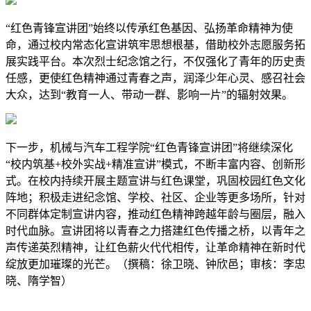
“红色青锋宣讲团”始终以传承红色基因、弘扬革命精神为使
命，通过校内常态化宣讲筑牢思想根基，借助校外志愿服务拓
展实践平台。本次烈士纪念馆之行，不仅强化了青年的历史责
任感，更使红色精神通过青春之声，润泽少年心灵、感召社会
大众，达到“教育一人、带动一群、影响一片”的辐射效果。
下一步，机械与汽车工程学院“红色青锋宣讲团”将继续深化
“校内筑基+校外实战+精准宣讲”模式，不断丰富内容、创新形
式。在校内持续开展主题宣讲与红色课堂，巩固校园红色文化
阵地；积极走进纪念馆、学校、社区、企业等更多场所，针对
不同群体定制宣讲内容，推动红色精神跨越年龄与圈层，融入
时代血脉。宣讲团将以青春之力搭建红色传播之桥，以青年之
声传递英烈精神，让红色薪火代代相传，让革命精神在新时代
绽放更加璀璨的光芒。（撰稿：徐卫晓、钟欣邑；审核：李忠
晓、隋学智）