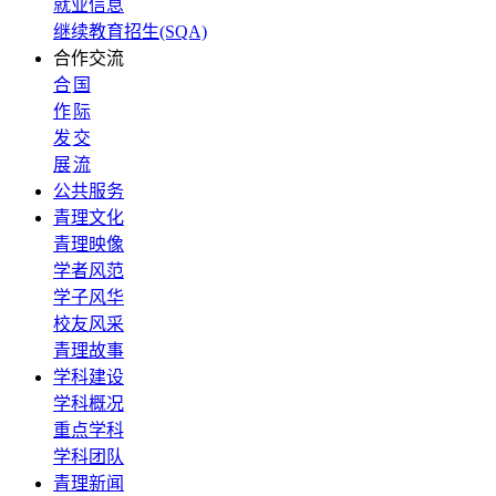
就业信息
继续教育招生(SQA)
合作交流
合
国
作
际
发
交
展
流
公共服务
青理文化
青理映像
学者风范
学子风华
校友风采
青理故事
学科建设
学科概况
重点学科
学科团队
青理新闻