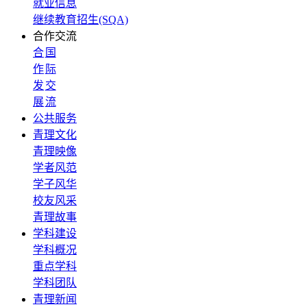
就业信息
继续教育招生(SQA)
合作交流
合
国
作
际
发
交
展
流
公共服务
青理文化
青理映像
学者风范
学子风华
校友风采
青理故事
学科建设
学科概况
重点学科
学科团队
青理新闻