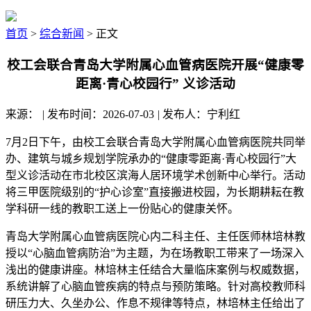
首页
>
综合新闻
> 正文
校工会联合青岛大学附属心血管病医院开展“健康零
距离·青心校园行” 义诊活动
来源：
|
发布时间：2026-07-03
|
发布人：宁利红
7月2日下午，由校工会联合青岛大学附属心血管病医院共同举
办、建筑与城乡规划学院承办的“健康零距离·青心校园行”大
型义诊活动在市北校区滨海人居环境学术创新中心举行。活动
将三甲医院级别的“护心诊室”直接搬进校园，为长期耕耘在教
学科研一线的教职工送上一份贴心的健康关怀。
青岛大学附属心血管病医院心内二科主任、主任医师林培林教
授以“心脑血管病防治”为主题，为在场教职工带来了一场深入
浅出的健康讲座。林培林主任结合大量临床案例与权威数据，
系统讲解了心脑血管疾病的特点与预防策略。针对高校教师科
研压力大、久坐办公、作息不规律等特点，林培林主任给出了