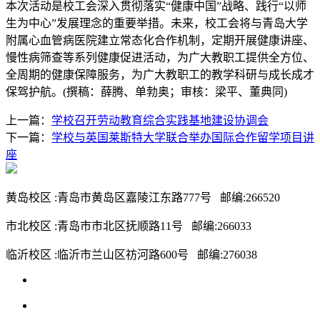
本次活动是校工会深入贯彻落实“健康中国”战略、践行“以师
生为中心”发展理念的重要举措
。未来，校工会将与青岛大学
附属心血管病医院建立常态化合作机制，定期开展健康讲座、
慢性病筛查等系列健康促进活动，为广大教职工提供全方位、
全周期的健康保障服务，为广大教职工的教学科研与成长成才
保驾护航
。(撰稿：薛腾、单勃奥；审核：梁平、董典同)
上一篇：
学校召开劳动教育综合实践基地建设协调会
下一篇：
学校与英国莱斯特大学联合举办国际合作留学项目讲
座
黄岛校区 :青岛市黄岛区嘉陵江东路777号 邮编:266520
市北校区 :青岛市市北区抚顺路11号 邮编:266033
临沂校区 :临沂市兰山区祊河路600号 邮编:276038