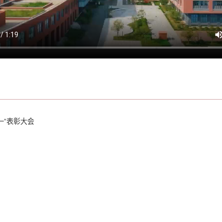
一”表彰大会
黄岛校区 :青岛市黄岛区嘉陵江东路777号 邮编:266520
市北校区 :青岛市市北区抚顺路11号 邮编:266033
临沂校区 :临沂市兰山区祊河路600号 邮编:276038